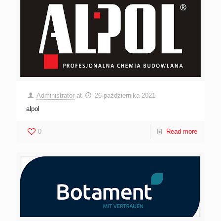
Administrator
at
26 października 2021
alpol
0
Read more