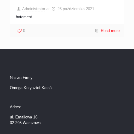
Administrator
at
26 października 2021
botament
0
Read more
Nazwa Firmy:
Omega Krzysztof Karaś
Adres:
ul. Emaliowa 16
02-295 Warszawa