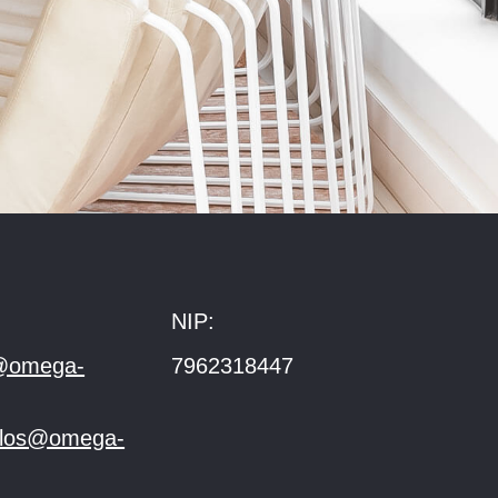
NIP:
@omega-
7962318447
.klos@omega-