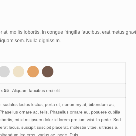
 at, mollis lobortis. In congue fringilla faucibus, erat metus gravi
Aliquam sem. Nulla dignissim.
x
55
Aliquam faucibus orci elit
sodales lectus lectus, porta et, nonummy at, bibendum ac,
 Phasellus ornare ac, felis. Phasellus ornare eu, posuere cubilia
obortis, mi id mi ipsum dolor id lorem pretium wisi. In pede. Sed
erat lacus, suscipit suscipit placerat, molestie vitae, ultricies a,
bibendum leo eros, varius ac, pede. Duis.