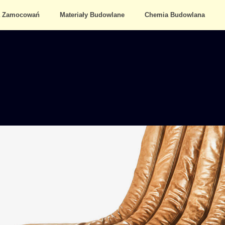
a Zamocowań
Materiały Budowlane
Chemia Budowlana