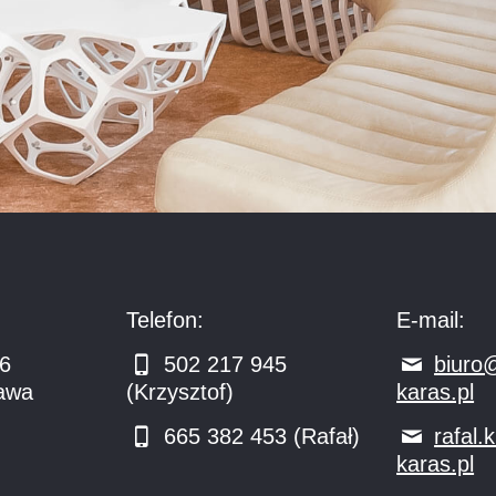
Telefon:
E-mail:
16
502 217 945
biuro
awa
(Krzysztof)
karas.pl
665 382 453 (Rafał)
rafal
karas.pl